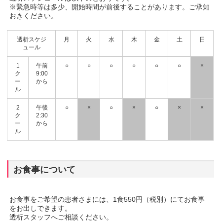
※緊急時等は多少、開始時間が前後することがあります。ご承知
おきください。
透析スケジ
月
火
水
木
金
土
日
ュール
1
午前
○
○
○
○
○
○
×
ク
9:00
ー
から
ル
2
午後
○
×
○
×
○
×
×
ク
2:30
ー
から
ル
お食事について
お食事をご希望の患者さまには、1食550円（税別）にてお食事
をお出しできます。
透析スタッフへご相談ください。