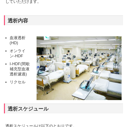
していただけます。
透析内容
血液透析
(HD)
オンライ
ン-HDF
I-HDF(間歇
補充型血液
透析濾過)
リクセル
透析スケジュール
透析スケジュールは以下のとおりです。