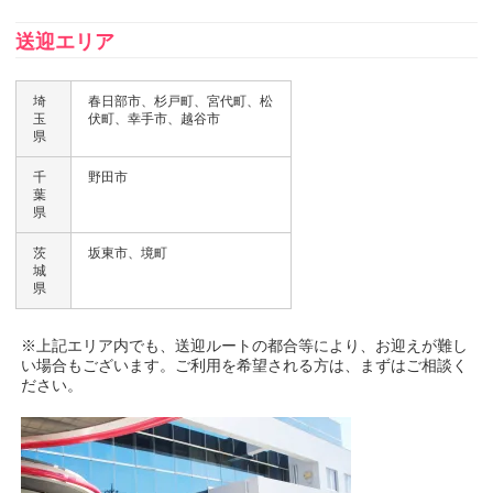
送迎エリア
埼
春日部市、杉戸町、宮代町、松
玉
伏町、幸手市、越谷市
県
千
野田市
葉
県
茨
坂東市、境町
城
県
※上記エリア内でも、送迎ルートの都合等により、お迎えが難し
い場合もございます。ご利用を希望される方は、まずはご相談く
ださい。